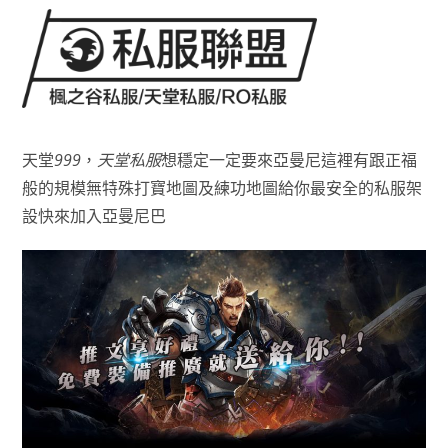
天堂
999
，
天堂私服
想穩定一定要來亞曼尼這裡有跟正福
般的規模無特殊打寶地圖及練功地圖給你最安全的私服架
設快來加入亞曼尼巴