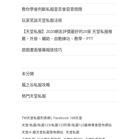
教你學會判斷私服是否會惡意倒閉
玩家笑談天堂私服法術
【天堂私服】2020網友評價最好的20家 天堂私服推
薦、外掛、輔助、自動練功、教學、PTT
遊戲畫面螢幕縮放技巧
未分類
楓之谷私服攻略
熱門天堂私服
TW天堂私服列表網| Facebook 168天堂
天堂/私服/私服123/私服123列表/私服123最棒專業發布網站
天堂sf-瘋天堂私服發佈網站
天堂私服