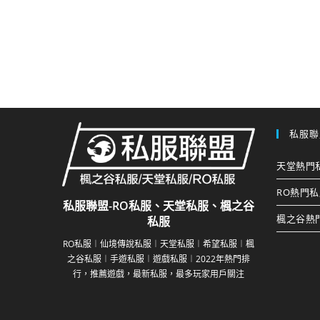
私服聯
天堂熱門
RO熱門
私服聯盟-RO私服、天堂私服、楓之谷
楓之谷熱
私服
RO私服︱仙境傳說私服︱天堂私服︱希望私服︱楓
之谷私服︱手遊私服︱遊戲私服︱2022年熱門排
行，推薦遊戲，最新私服，最多玩家用戶關注