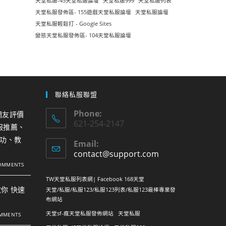
天堂私服-45天堂私服論壇
天堂私服999
天堂私服列表
天堂私服發佈區- 155遊戲天堂私服論壇
天堂私服論壇
天堂私服輕鬆打 - Google Sites
變態天堂私服發佈區- 104天堂私服論壇
聯絡私服聯盟
Phone:
網友評價
621-254-2147
服推薦、
功、教
Email:
contact@support.com
OMMENTS
TW天堂私服列表網| Facebook 168天堂
教你 快速
天堂/私服/私服123/私服123列表/私服123最棒專業發
布網站
天堂sf-瘋天堂私服發佈網站
天堂私服
OMMENTS