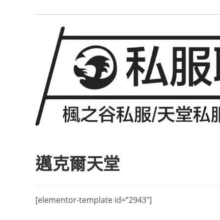
邁克爾天堂
[elementor-template id=”2943″]