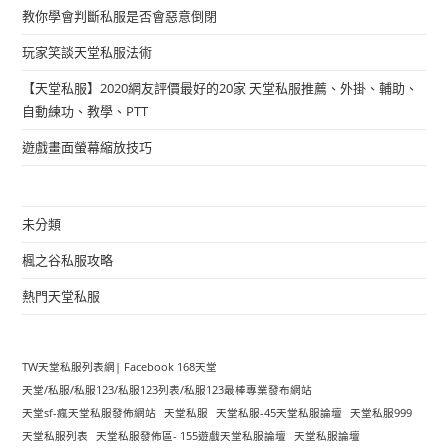
教你學會判斷私服是否會惡意倒閉
玩家笑談天堂私服法術
【天堂私服】2020網友評價最好的20家 天堂私服推薦、外掛、輔助、
自動練功、教學、PTT
遊戲畫面螢幕縮放技巧
未分類
楓之谷私服攻略
熱門天堂私服
TW天堂私服列表網| Facebook 168天堂
天堂/私服/私服123/私服123列表/私服123最棒專業發布網站
天堂sf-瘋天堂私服發佈網站
天堂私服
天堂私服-45天堂私服論壇
天堂私服999
天堂私服列表
天堂私服發佈區- 155遊戲天堂私服論壇
天堂私服論壇